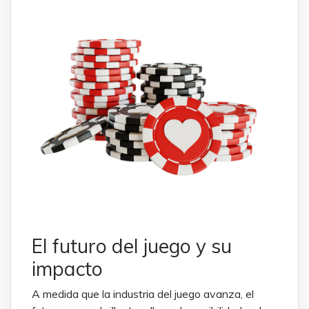
El futuro del juego y su
impacto
A medida que la industria del juego avanza, el