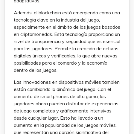
adaptativos.
Además, el blockchain está emergiendo como una
tecnología clave en la industria del juego,
especialmente en el ámbito de los juegos basados
en criptomonedas. Esta tecnología proporciona un
nivel de transparencia y seguridad que es esencial
para los jugadores. Permite la creación de activos
digitales únicos y verificables, lo que abre nuevas
posibilidades para el comercio y la economía
dentro de los juegos.
Las innovaciones en dispositivos móviles también
están cambiando la dinámica del juego. Con el
aumento de smartphones de alta gama, los
jugadores ahora pueden disfrutar de experiencias
de juego completas y gráficamente intensivas
desde cualquier lugar. Esto ha llevado a un
aumento en la popularidad de los juegos móviles,
que representan una porción significativa del