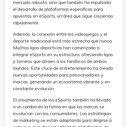
mercado robusto, sino que también ha impulsado
el desarrollo de plataformas específicas para
apuestas en eSports, un área que sigue creciendo
rápidamente.
Además, la conexión entre los videojuegos y el
deporte tradicional está más estrecha que nunca.
Muchas ligas deportivas han comenzado a
integrar eSports en su estructura, ofreciendo ligas
y torneos que atraen a los fanáticos de ambos
mundos. Este cruce de entretenimiento ha creado
nuevas oportunidades para patrocinadores y
marcas, generando un ecosistema vibrante y en
constante evolución.
El crecimiento de los eSports también ha llevado
a un cambio en la forma en que las marcas se
involucran con los consumidores. Las estrategias
de marketing se están adaptando para dirigirse a