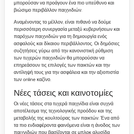
μπορούσαν να προάγουν ένα πιο υπεύθυνο και
βιώσιμο περιβάλλον παιχνιδιών.
Αναμένοντας το μέλλον, είναι πιθανό να δούμε
περισσότερη συνεργασία μεταξύ κυβερνήσεων και
παρόχων παιχνιδιών για τη δημιουργία ενός
ασφαλούς και δίκαιου περιβάλλοντος. Οι δημόσιες
συζητήσεις γύρω από την κανονιστική ρύθμιση
των τυχερών παιχνιδιών θα μπορούσαν να
επηρεάσουν τις επιλογές των παικτών και την
αντίληψή τους για την ασφάλεια και την αξιοπιστία
των online καζίνο.
Νέες τάσεις και καινοτομίες
Οι νέες τάσεις στα τυχερά παιχνίδια είναι συχνά
αποτέλεσμα της τεχνολογικής προόδου και της
μεταβολής της κουλτούρας των παικτών. Ένα από
τα πιο ενδιαφέροντα φαινόμενα είναι η άνοδος των
παιχνιδιών που βασίζονται σε μπλοκ αλυσίδα