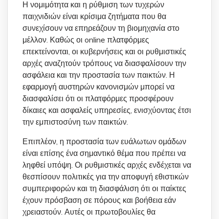
Η νομιμότητα και η ρύθμιση των τυχερών
παιχνιδιών είναι κρίσιμα ζητήματα που θα
συνεχίσουν να επηρεάζουν τη βιομηχανία στο
μέλλον. Καθώς οι online πλατφόρμες
επεκτείνονται, οι κυβερνήσεις και οι ρυθμιστικές
αρχές αναζητούν τρόπους να διασφαλίσουν την
ασφάλεια και την προστασία των παικτών. Η
εφαρμογή αυστηρών κανονισμών μπορεί να
διασφαλίσει ότι οι πλατφόρμες προσφέρουν
δίκαιες και ασφαλείς υπηρεσίες, ενισχύοντας έτσι
την εμπιστοσύνη των παικτών.
Επιπλέον, η προστασία των ευάλωτων ομάδων
είναι επίσης ένα σημαντικό θέμα που πρέπει να
ληφθεί υπόψη. Οι ρυθμιστικές αρχές ενδέχεται να
θεσπίσουν πολιτικές για την αποφυγή εθιστικών
συμπεριφορών και τη διασφάλιση ότι οι παίκτες
έχουν πρόσβαση σε πόρους και βοήθεια εάν
χρειαστούν. Αυτές οι πρωτοβουλίες θα