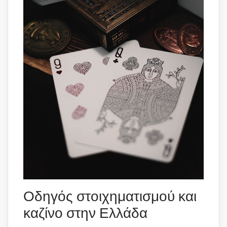
Οδηγός στοιχηματισμού και
καζίνο στην Ελλάδα