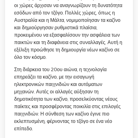
οι χώρες άρχισαν να αναγνωρίζουν τη δυνατότητα
εσόδων από τον τζόγο. Πολλές χώρες, όπως η
Αυστραλία και η Μάλτα, νομιμοποίησαν τα καζίνο
και δημιούργησαν ρυθμιστικά πλαίσια,
προκειμένου να εξασφαλίσουν την ασφάλεια των
παικτών και τη διαφάνεια στις συναλλαγές. Αυτή η
εξέλιξη προώθησε τη δημιουργία νέων καζίνο σε
όλο τον κόσμο.
Στη διάρκεια του 20ου αιώνα, η τεχνολογία
επηρεάζει τα καζίνο, με την εισαγωγή
ηλεκτρονικών παιχνιδιών και αυτόματων
μηχανών. Αυτές οι αλλαγές αύξησαν τη
δημοτικότητα των καζίνο, προσελκύοντας νέους
παίκτες και προσφέροντας ποικιλία στις επιλογές
παιχνιδιών. Η σύνθεση των καζίνο έγινε πιο
εκλεπτυσμένη, φέρνοντας το τζόγο σε ένα νέο
επίπεδο.