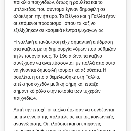
ποικιλία παιχνιδιών, όπως η ρουλέτα και το
μπλάκτζακ, που σύντομα έγιναν δημοφιλή σε
ολόκληρη την ήπειρο. Το Βέλγιο και η Γαλλία ήταν
οι επόμενοι προορισμοί, όπου τα καζίνο
εξελίχθηκαν σε κοσμικά κέντρα ψυχαγωγίας.
Η γαλλική επανάσταση είχε σημαντική επίδραση
στα καζίνο, με τη δημιουργία νόμων που ρύθμιζαν
τη λειτουργία τους. Το 19ο αιώνα, τα καζίνο
συνέχισαν να αναπτύσσονται, με πολλά από αυτά
να γίνονται δημοφιλή τουριστικά αξιοθέατα. Η
ρουλέτα, η οποία θεμελιώθηκε στη Γαλλία,
απέκτησε σχεδόν μυθική φήμη και έπαιξε
σημαντικό ρόλο στην ιστορία των τυχερών
παιχνιδιών.
Αυτή την εποχή, οι καζίνο άρχισαν να συνδέονται
με την έννοια της πολυτέλειας και της κοινωνικής
αναγνώρισης. Οι πλούσιοι και οι επιφανείς
κοινωνικά άνθρωποι επέλεγαν αυτά τα κέντρα για