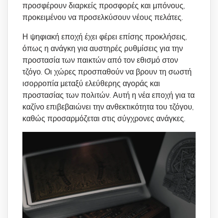
προσφέρουν διαρκείς προσφορές και μπόνους,
προκειμένου να προσελκύσουν νέους πελάτες.
Η ψηφιακή εποχή έχει φέρει επίσης προκλήσεις,
όπως η ανάγκη για αυστηρές ρυθμίσεις για την
προστασία των παικτών από τον εθισμό στον
τζόγο. Οι χώρες προσπαθούν να βρουν τη σωστή
ισορροπία μεταξύ ελεύθερης αγοράς και
προστασίας των πολιτών. Αυτή η νέα εποχή για τα
καζίνο επιβεβαιώνει την ανθεκτικότητα του τζόγου,
καθώς προσαρμόζεται στις σύγχρονες ανάγκες.