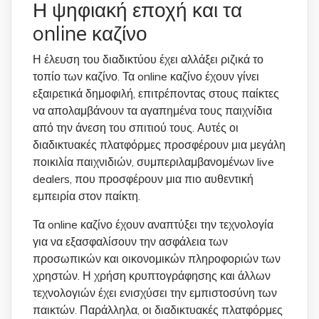
Η ψηφιακή εποχή και τα
online καζίνο
Η έλευση του διαδικτύου έχει αλλάξει ριζικά το
τοπίο των καζίνο. Τα online καζίνο έχουν γίνει
εξαιρετικά δημοφιλή, επιτρέποντας στους παίκτες
να απολαμβάνουν τα αγαπημένα τους παιχνίδια
από την άνεση του σπιτιού τους. Αυτές οι
διαδικτυακές πλατφόρμες προσφέρουν μια μεγάλη
ποικιλία παιχνιδιών, συμπεριλαμβανομένων live
dealers, που προσφέρουν μια πιο αυθεντική
εμπειρία στον παίκτη.
Τα online καζίνο έχουν αναπτύξει την τεχνολογία
για να εξασφαλίσουν την ασφάλεια των
προσωπικών και οικονομικών πληροφοριών των
χρηστών. Η χρήση κρυπτογράφησης και άλλων
τεχνολογιών έχει ενισχύσει την εμπιστοσύνη των
παικτών. Παράλληλα, οι διαδικτυακές πλατφόρμες