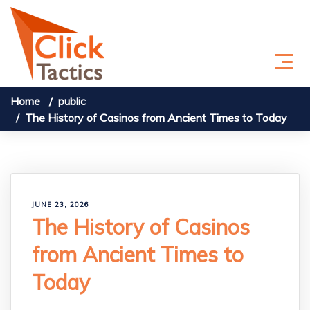
Skip to content
Home
public
The History of Casinos from Ancient Times to Today
JUNE 23, 2026
The History of Casinos
from Ancient Times to
Today