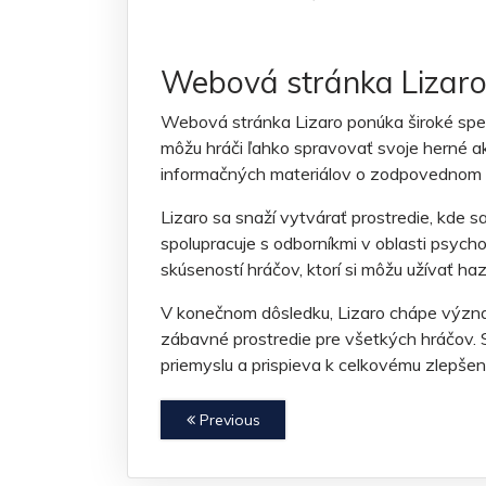
Webová stránka Lizaro 
Webová stránka Lizaro ponúka široké spek
môžu hráči ľahko spravovať svoje herné a
informačných materiálov o zodpovednom h
Lizaro sa snaží vytvárať prostredie, kde 
spolupracuje s odborníkmi v oblasti psychol
skúseností hráčov, ktorí si môžu užívať h
V konečnom dôsledku, Lizaro chápe význa
zábavné prostredie pre všetkých hráčov. 
priemyslu a prispieva k celkovému zlepšeni
Previous