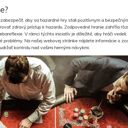
ie?
í zabezpečiť, aby sa hazardné hry stali pozitívnym a bezpečný
ať zdravý prístup k hazardu. Zodpovedné hranie zahŕňa rôzne i
areflexie. V rámci týchto iniciatív je dôležité, aby hráči vedeli
né problémy. Na našej webovej stránke nájdete informácie o zo
udržať kontrolu nad vašimi hernými návykmi.