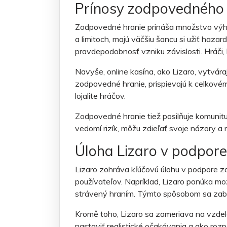
Prínosy zodpovedného 
Zodpovedné hranie prináša množstvo výhod
a limitoch, majú väčšiu šancu si užiť hazar
pravdepodobnosť vzniku závislosti. Hráči, 
Navyše, online kasína, ako Lizaro, vytvára
zodpovedné hranie, prispievajú k celkovém
lojalite hráčov.
Zodpovedné hranie tiež posilňuje komunitu
vedomí rizík, môžu zdieľať svoje názory a
Úloha Lizaro v podpor
Lizaro zohráva kľúčovú úlohu v podpore z
používateľov. Napríklad, Lizaro ponúka mo
strávený hraním. Týmto spôsobom sa zabe
Kromě toho, Lizaro sa zameriava na vzdelá
nastaviť realistické očakávania a ako r