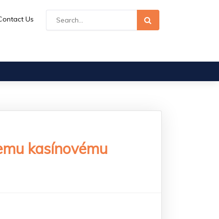
Contact Us
iemu kasínovému