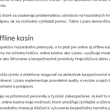
slu.
mi, ktoré sa zaoberajú problematikou závislosti na hazardných h
oru, ak sa rozhodnú vyhľadať pomoc. Takto Lizaro demonštruj
fline kasín
ektov hazardného priemyslu, a to platí pre online aj offline kas
my na ochranu hráčov, online kasína, ako Lizaro, využívajú mo
e ako šifrovanie a bezpečnostné protokoly hrajú kľúčovú úlohu
 môžu rýchlo a efektívne reagovať na akékoľvek bezpečnostné 
chránené. Lizaro implementuje pravidelné audity a revízie svoj
normami a predpismi.
hajú na prítomnosť personálu a fyzické zabezpečenie. Aj keď to
online kasína majú možnosti, ktoré umožňujú rýchlejšie a účinn
ovedného hrania je kľúčom k vytvoreniu bezpečného herného p