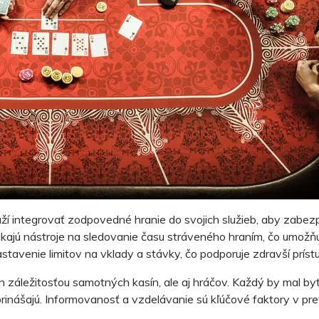
ží integrovať zodpovedné hranie do svojich služieb, aby zabezpe
úkajú nástroje na sledovanie času stráveného hraním, čo umožň
nastavenie limitov na vklady a stávky, čo podporuje zdravší prí
len záležitosťou samotných kasín, ale aj hráčov. Každý by mal 
prinášajú. Informovanosť a vzdelávanie sú kľúčové faktory v pr