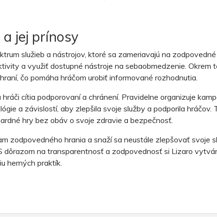
a jej prínosy
trum služieb a nástrojov, ktoré sa zameriavajú na zodpovedné 
ktivity a využiť dostupné nástroje na sebaobmedzenie. Okrem 
raní, čo pomáha hráčom urobiť informované rozhodnutia.
sa hráči cítia podporovaní a chránení. Pravidelne organizuje 
ógie a závislostí, aby zlepšila svoje služby a podporila hráčov. 
azardné hry bez obáv o svoje zdravie a bezpečnosť.
m zodpovedného hrania a snaží sa neustále zlepšovať svoje s
S dôrazom na transparentnosť a zodpovednosť si Lizaro vytvá
u herných praktík.