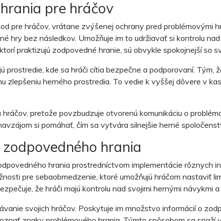
hrania pre hráčov
 pre hráčov, vrátane zvýšenej ochrany pred problémovými hráč
dné hry bez následkov. Umožňuje im to udržiavať si kontrolu nad 
ktorí praktizujú zodpovedné hranie, sú obvykle spokojnejší so s
jú prostredie, kde sa hráči cítia bezpečne a podporovaní. Tým, 
u zlepšeniu herného prostredia. To vedie k vyššej dôvere v kasí
 hráčov, pretože povzbudzuje otvorenú komunikáciu o problémoch
 navzájom si pomáhať, čím sa vytvára silnejšie herné spoločenst
e zodpovedného hrania
odpovedného hrania prostredníctvom implementácie rôznych inici
žnosti pre sebaobmedzenie, ktoré umožňujú hráčom nastaviť lim
zpečuje, že hráči majú kontrolu nad svojimi hernými návykmi 
vanie svojich hráčov. Poskytuje im množstvo informácií o zodp
ozpoznať znaky problémového hrania. Týmto spôsobom sa snaží 