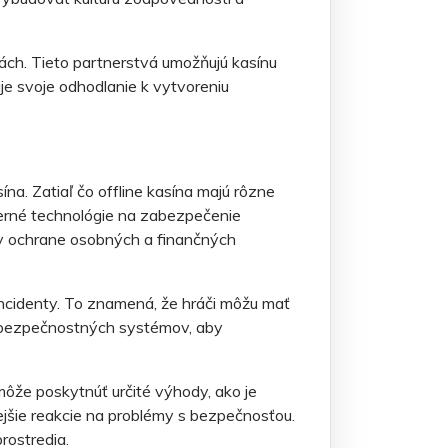
rách. Tieto partnerstvá umožňujú kasínu
e svoje odhodlanie k vytvoreniu
ína. Zatiaľ čo offline kasína majú rôzne
derné technológie na zabezpečenie
 v ochrane osobných a finančných
incidenty. To znamená, že hráči môžu mať
ich bezpečnostných systémov, aby
 môže poskytnúť určité výhody, ako je
ejšie reakcie na problémy s bezpečnosťou.
rostredia.