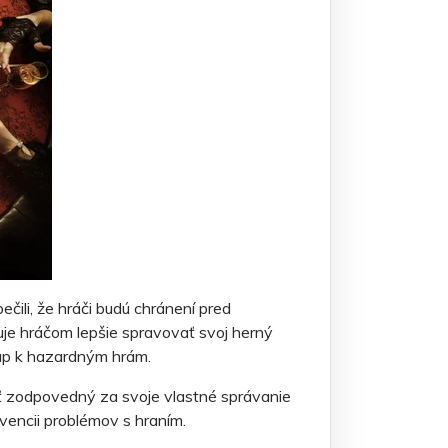
čili, že hráči budú chránení pred
uje hráčom lepšie spravovať svoj herný
stup k hazardným hrám.
byť zodpovedný za svoje vlastné správanie
evencii problémov s hraním.