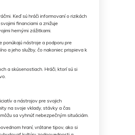
mi. Keď sú hráči informovaní o rizikách
svojimi financiami a znižuje
vojimi hernými zážitkami.
že ponúkajú nástroje a podporu pre
no a jeho služby, čo nakoniec prispieva k
 a skúsenostiach. Hráči, ktorí sú si
vo.
atív a nástrojov pre svojich
ity na svoje vklady, stávky a čas
a môžu sa vyhnúť nebezpečným situáciám.
ovednom hraní, vrátane tipov, ako si
vybudovať kultúru zodpovednosti a