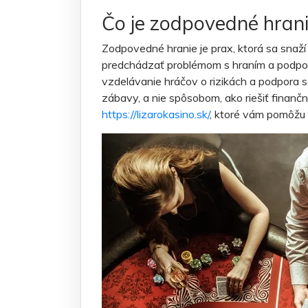
Čo je zodpovedné hran
Zodpovedné hranie je prax, ktorá sa snaž
predchádzať problémom s hraním a podporov
vzdelávanie hráčov o rizikách a podpora seb
zábavy, a nie spôsobom, ako riešiť finanč
https://lizarokasino.sk/
, ktoré vám pomôžu 