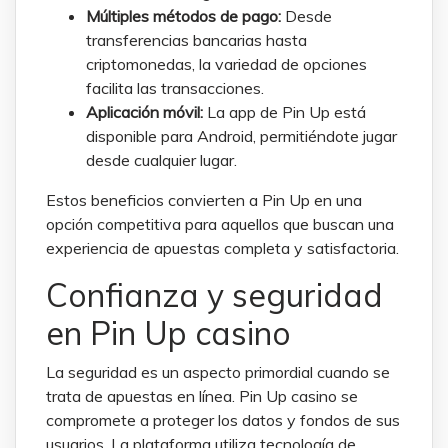
Múltiples métodos de pago:
Desde
transferencias bancarias hasta
criptomonedas, la variedad de opciones
facilita las transacciones.
Aplicación móvil:
La app de Pin Up está
disponible para Android, permitiéndote jugar
desde cualquier lugar.
Estos beneficios convierten a Pin Up en una
opción competitiva para aquellos que buscan una
experiencia de apuestas completa y satisfactoria.
Confianza y seguridad
en Pin Up casino
La seguridad es un aspecto primordial cuando se
trata de apuestas en línea. Pin Up casino se
compromete a proteger los datos y fondos de sus
usuarios. La plataforma utiliza tecnología de