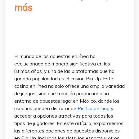
más
El mundo de las apuestas en línea ha
evolucionado de manera significativa en los
últimos años, y una de las plataformas que ha
ganado popularidad es el casino Pin Up. Este
casino en línea no solo ofrece una amplia variedad
de juegos, sino que también proporciona un
entorno de apuestas legal en México, donde los
usuarios pueden disfrutar de
Pin Up betting
y
acceder a opciones atractivas para todos los
tipos de jugadores. En este artículo, exploraremos
las diferentes opciones de apuestas disponibles
en Pin Up, incluidos los slots, los esports y otros