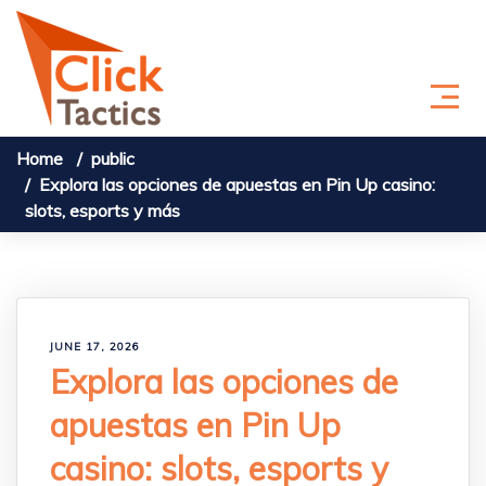
Skip to content
Home
public
Explora las opciones de apuestas en Pin Up casino:
slots, esports y más
JUNE 17, 2026
Explora las opciones de
apuestas en Pin Up
casino: slots, esports y