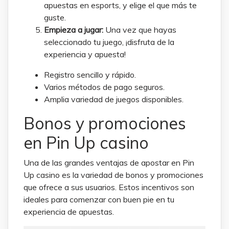
apuestas en esports, y elige el que más te
guste.
Empieza a jugar:
Una vez que hayas
seleccionado tu juego, ¡disfruta de la
experiencia y apuesta!
Registro sencillo y rápido.
Varios métodos de pago seguros.
Amplia variedad de juegos disponibles.
Bonos y promociones
en Pin Up casino
Una de las grandes ventajas de apostar en Pin
Up casino es la variedad de bonos y promociones
que ofrece a sus usuarios. Estos incentivos son
ideales para comenzar con buen pie en tu
experiencia de apuestas.