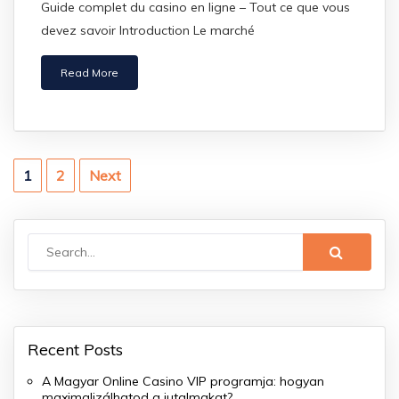
Guide complet du casino en ligne – Tout ce que vous
devez savoir Introduction Le marché
Read More
1
2
Next
Recent Posts
A Magyar Online Casino VIP programja: hogyan
maximalizálhatod a jutalmakat?