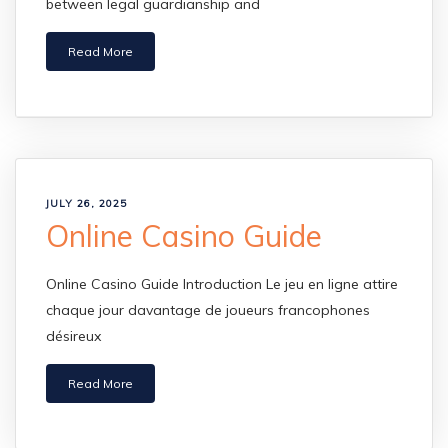
between legal guardianship and
Read More
JULY 26, 2025
Online Casino Guide
Online Casino Guide Introduction Le jeu en ligne attire
chaque jour davantage de joueurs francophones
désireux
Read More