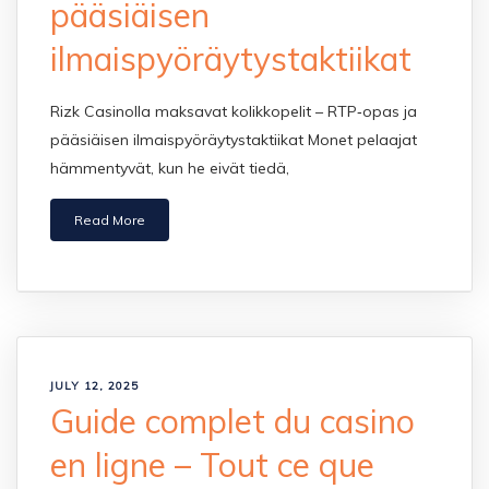
pääsiäisen
ilmaispyöräytystaktiikat
Rizk Casinolla maksavat kolikkopelit – RTP‑opas ja
pääsiäisen ilmaispyöräytystaktiikat Monet pelaajat
hämmentyvät, kun he eivät tiedä,
Read More
JULY 12, 2025
Guide complet du casino
en ligne – Tout ce que