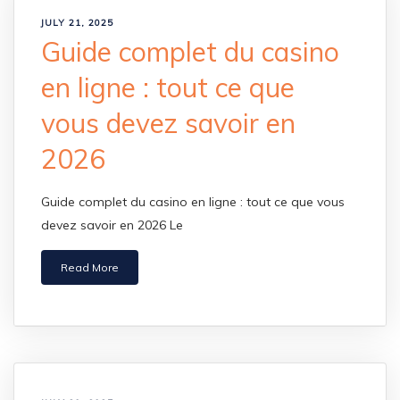
JULY 21, 2025
Guide complet du casino
en ligne : tout ce que
vous devez savoir en
2026
Guide complet du casino en ligne : tout ce que vous
devez savoir en 2026 Le
Read More