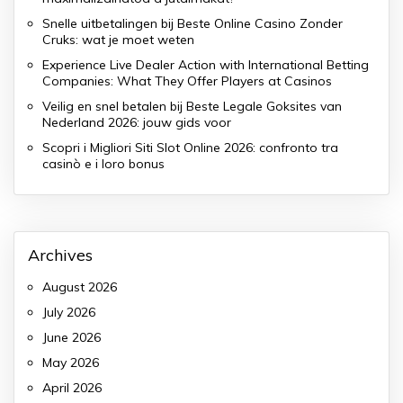
Snelle uitbetalingen bij Beste Online Casino Zonder
Cruks: wat je moet weten
Experience Live Dealer Action with International Betting
Companies: What They Offer Players at Casinos
Veilig en snel betalen bij Beste Legale Goksites van
Nederland 2026: jouw gids voor
Scopri i Migliori Siti Slot Online 2026: confronto tra
casinò e i loro bonus
Archives
August 2026
July 2026
June 2026
May 2026
April 2026