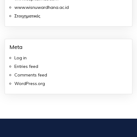
www.wisnuwardhana.ac.id
Στοιχηματικές
Meta
Log in
Entries feed
Comments feed
WordPress.org