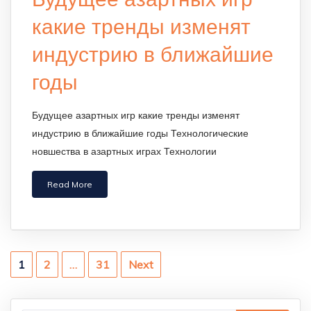
какие тренды изменят
индустрию в ближайшие
годы
Будущее азартных игр какие тренды изменят
индустрию в ближайшие годы Технологические
новшества в азартных играх Технологии
Read More
1
2
…
31
Next