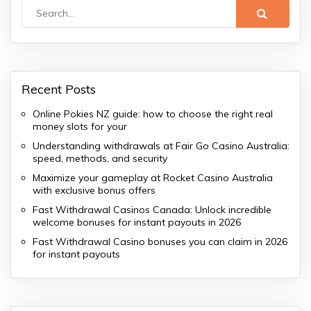
Recent Posts
Online Pokies NZ guide: how to choose the right real
money slots for your
Understanding withdrawals at Fair Go Casino Australia:
speed, methods, and security
Maximize your gameplay at Rocket Casino Australia
with exclusive bonus offers
Fast Withdrawal Casinos Canada: Unlock incredible
welcome bonuses for instant payouts in 2026
Fast Withdrawal Casino bonuses you can claim in 2026
for instant payouts