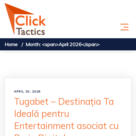
Skip to content
Home
Month: <span>April 2026</span>
APRIL 30, 2026
Tugabet – Destinația Ta
Ideală pentru
Entertainment asociat cu