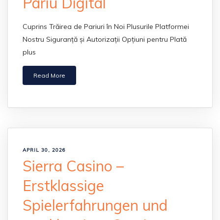
Pariu Digital
Cuprins Trăirea de Pariuri în Noi Plusurile Platformei
Nostru Siguranță și Autorizații Opțiuni pentru Plată
plus
Read More
APRIL 30, 2026
Sierra Casino –
Erstklassige
Spielerfahrungen und