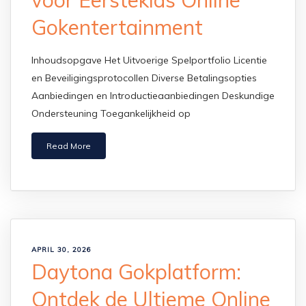
voor Eersteklas Online
Gokentertainment
Inhoudsopgave Het Uitvoerige Spelportfolio Licentie
en Beveiligingsprotocollen Diverse Betalingsopties
Aanbiedingen en Introductieaanbiedingen Deskundige
Ondersteuning Toegankelijkheid op
Read More
APRIL 30, 2026
Daytona Gokplatform:
Ontdek de Ultieme Online