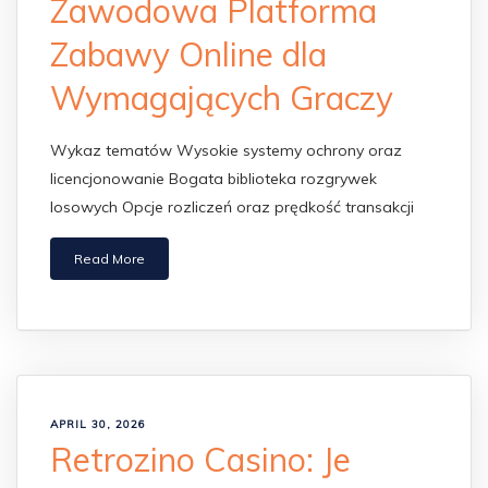
Zawodowa Platforma
Zabawy Online dla
Wymagających Graczy
Wykaz tematów Wysokie systemy ochrony oraz
licencjonowanie Bogata biblioteka rozgrywek
losowych Opcje rozliczeń oraz prędkość transakcji
Read More
APRIL 30, 2026
Retrozino Casino: Je